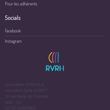
Pour les adhérents
Socials
Facebook
Instagram
Association RVRH-XLH
,
chez Mme Sylvie VOINOT
20 rue Merlin de Thionville
Appt. 120
92150 SURESNES