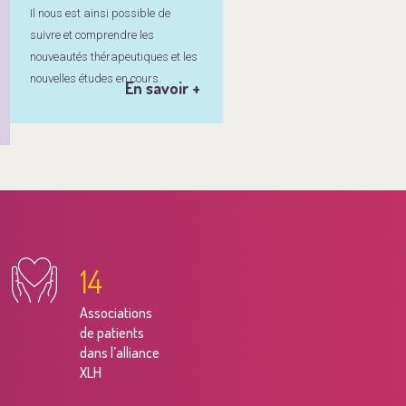
Il nous est ainsi possible de
suivre et comprendre les
nouveautés thérapeutiques et les
nouvelles études en cours.
En savoir +
22
Associations
de patients
dans l’alliance
XLH