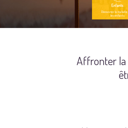
Enfants
Découvrez la maladie
les enfants
Affronter la
êt
олимп казино