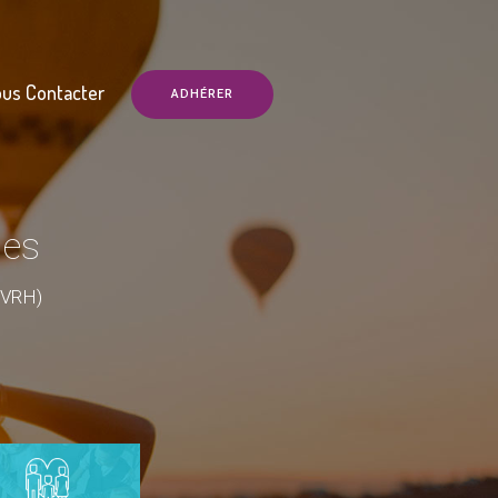
us Contacter
ADHÉRER
les
RVRH)