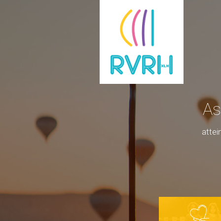
As
atte