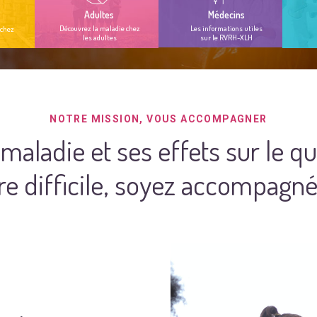
Adultes
Médecins
Découvrez la maladie chez
Les informations utiles
 chez
les adultes
sur le RVRH-XLH
NOTRE MISSION, VOUS ACCOMPAGNER
 maladie et ses effets sur le q
re difficile, soyez accompagné