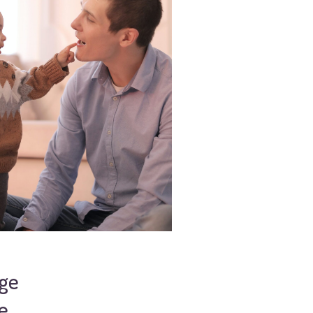
rge
e