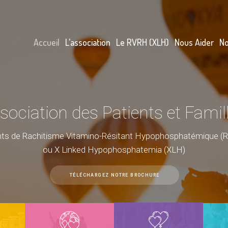
Accueil
L’association
Le RVRH (XLH)
Nous Aider
No
sociation des Patients et Famil
ints de Rachitisme Vitamino-Résitant Hypophosphatémique (
ou X Linked Hypophosphatemia (XLH)
TÉLÉCHARGEZ NOTRE BROCHURE