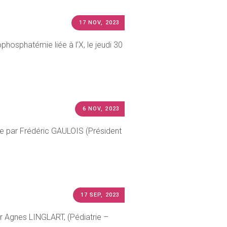
17 NOV, 2023
osphatémie liée à l’X, le jeudi 30
6 NOV, 2023
née par Frédéric GAULOIS (Président
17 SEP, 2023
r Agnes LINGLART, (Pédiatrie –