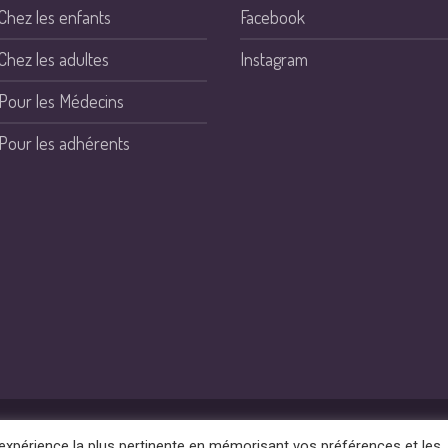
Chez les enfants
Facebook
Chez les adultes
Instagram
Pour les Médecins
Pour les adhérents
iation RVRH-XLH © 2021
'expérience la plus pertinente en mémorisant vos préférences et les